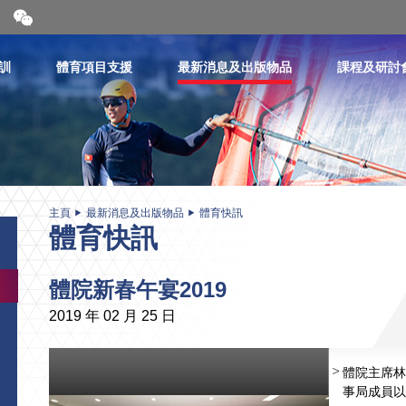
開
合
微
信
訓
體育項目支援
最新消息及出版物品
課程及研討
二
維
碼
主頁
最新消息及出版物品
體育快訊
體育快訊
體院新春午宴2019
2019 年 02 月 25 日
體院主席林
事局成員以