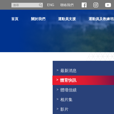
跳
聯絡我們
搜
ENG
至
尋
主
首頁
關於我們
運動員支援
運動員及教練培
內
容
主
内
容
最新消息
開
始
體育快訊
體壇佳績
相片集
影片