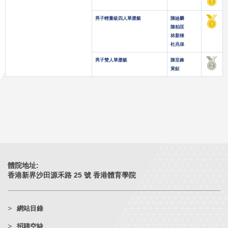
男子輕量級四人單槳艇
陳廸麟
陳柏匡
林新棟
杜兆保
男子雙人單槳艇
陳至鋒
黃鉦
體院地址:
香港新界沙田源禾路 25 號 香港體育學院
網站目錄
招聘空缺