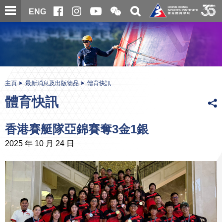
跳
開
開
ENG
至
合
關
微
主
主
搜
信
內
内
尋
二
容
容
維
碼
開
始
主頁
最新消息及出版物品
體育快訊
體育快訊
香港賽艇隊亞錦賽奪3金1銀
2025 年 10 月 24 日