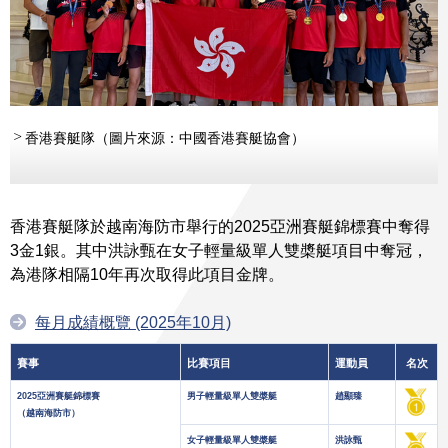
香港賽艇隊（圖片來源：中國香港賽艇協會）
香港賽艇隊於越南海防市舉行的2025亞洲賽艇錦標賽中奪得
3金1銀。其中洪詠甄在女子輕量級單人雙槳艇項目中奪冠，
為港隊相隔10年再次取得此項目金牌。
每月成績概覽 (2025年10月)
賽事
比賽項目
運動員
名次
2025亞洲賽艇錦標賽
男子輕量級單人雙槳艇
趙顯臻
（越南海防市）
女子輕量級單人雙槳艇
洪詠甄