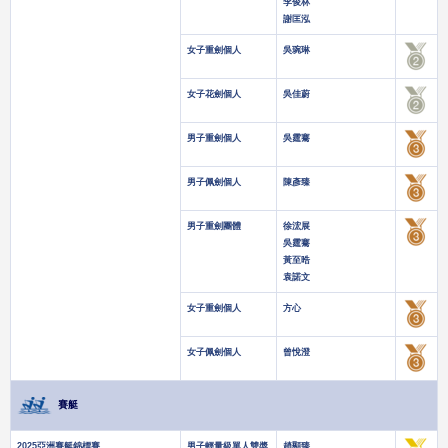
李俊林
謝匡泓
女子重劍個人
吳琬琳
女子花劍個人
吳佳蔚
男子重劍個人
吳霆騫
男子佩劍個人
陳彥臻
男子重劍團體
徐浤展
吳霆騫
黃至晧
袁諾文
女子重劍個人
方心
女子佩劍個人
曾悅澄
賽艇
2025亞洲賽艇錦標賽
男子輕量級單人雙槳
趙顯臻