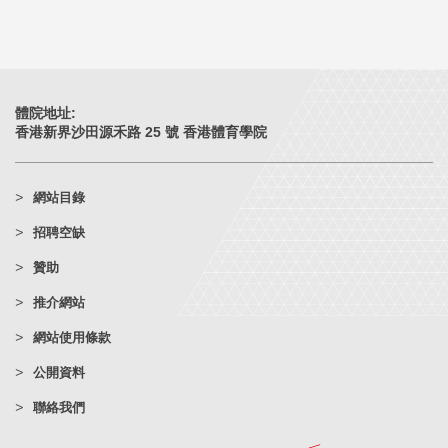
體院地址:
香港新界沙田源禾路 25 號 香港體育學院
網站目錄
招聘空缺
贊助
推介網站
網站使用條款
公開資料
聯絡我們