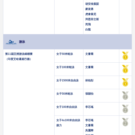
胡安埃索諾
麥浚勇
虎拿當尼
拜恩菲立斯
芮飛
白龍
游泳
第11屆亞洲游泳錦標賽
女子50米蛙泳
文薈喬
（印度艾哈邁達巴德）
女子100米蛙泳
文薈喬
女子1500米自由泳
林柏彤
女子50米蛙泳
張穎怡
女子100米自由泳
李芯瑤
女子4x100米自由泳
李芯瑤
接力
文薈喬
吳麗華