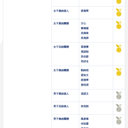
女子佩劍個人
薛雅齊
女子重劍團體
方心
黎曉瞳
吳琬琳
吳海諦
女子花劍團體
梁雅蕾
黃諾頤
吳佳蔚
符妤名
女子佩劍團體
劉綺程
梁洛文
薛雅齊
曾悅澄
男子重劍個人
袁諾文
男子花劍個人
林浩朗
男子佩劍團體
陳彥臻
何柏霖