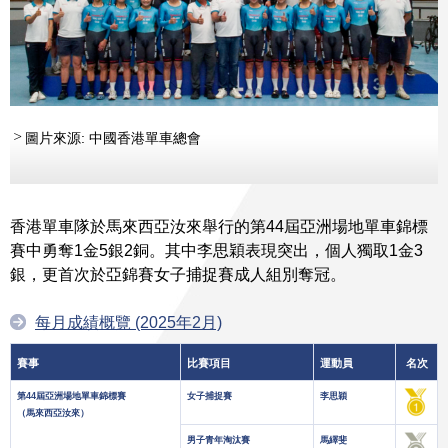
圖片來源: 中國香港單車總會
香港單車隊於馬來西亞汝來舉行的第44屆亞洲場地單車錦標
賽中勇奪1金5銀2銅。其中李思穎表現突出，個人獨取1金3
銀，更首次於亞錦賽女子捕捉賽成人組別奪冠。
每月成績概覽 (2025年2月)
賽事
比賽項目
運動員
名次
第44屆亞洲場地單車錦標賽
女子捕捉賽
李思穎
（馬來西亞汝來）
男子青年淘汰賽
馬繹斐