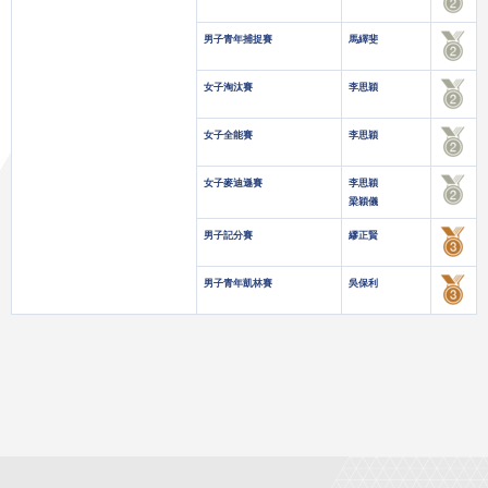
男子青年捕捉賽
馬繹斐
女子淘汰賽
李思穎
女子全能賽
李思穎
女子麥迪遜賽
李思穎
梁穎儀
男子記分賽
繆正賢
男子青年凱林賽
吳保利