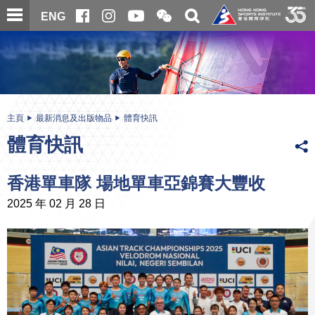
跳
開
開
ENG
至
合
關
微
主
主
搜
信
內
内
尋
二
容
容
維
碼
開
始
主頁
最新消息及出版物品
體育快訊
體育快訊
香港單車隊 場地單車亞錦賽大豐收
2025 年 02 月 28 日