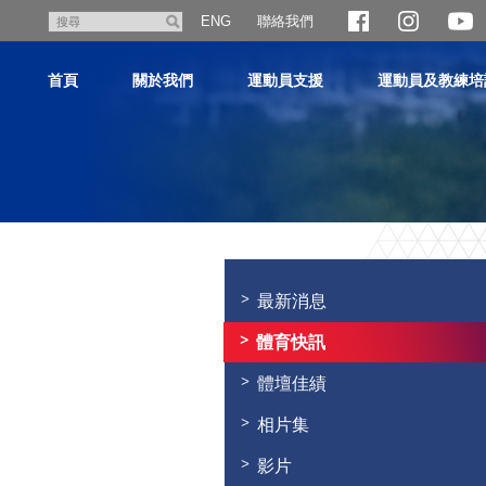
跳
聯絡我們
搜
ENG
至
尋
主
首頁
關於我們
運動員支援
運動員及教練培
內
容
主
内
容
最新消息
開
始
體育快訊
體壇佳績
相片集
影片