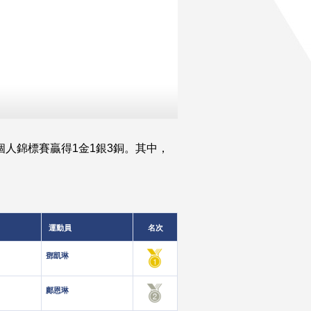
個人錦標賽贏得1金1銀3銅。其中，
運動員
名次
鄧凱琳
鄺恩琳