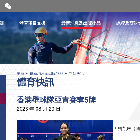
開
合
微
信
訓
體育項目支援
最新消息及出版物品
課程及研討
二
維
碼
主頁
最新消息及出版物品
體育快訊
體育快訊
香港壁球隊亞青賽奪5牌
2023 年 08 月 20 日
鄧凱琳（圖