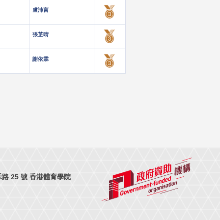
盧沛言
張芷晴
謝依霖
 25 號 香港體育學院