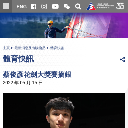
跳
開
開
ENG
至
合
關
微
主
主
搜
信
內
内
尋
二
容
容
維
碼
開
始
主頁
最新消息及出版物品
體育快訊
體育快訊
蔡俊彥花劍大獎賽摘銀
2022 年 05 月 15 日