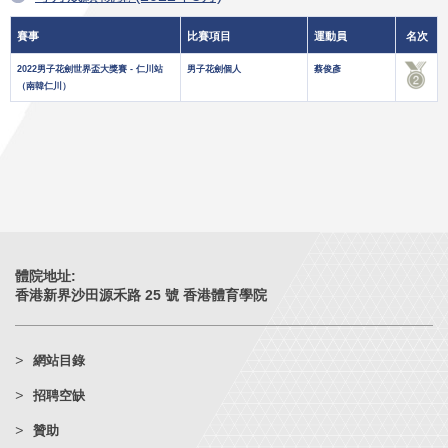
賽事
比賽項目
運動員
名次
2022男子花劍世界盃大獎賽 - 仁川站
男子花劍個人
蔡俊彥
（南韓仁川）
體院地址:
香港新界沙田源禾路 25 號 香港體育學院
網站目錄
招聘空缺
贊助