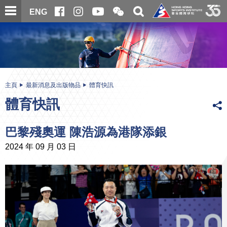
跳
開
開
ENG
至
合
關
微
主
主
搜
信
內
内
尋
二
容
容
維
碼
開
始
主頁
最新消息及出版物品
體育快訊
體育快訊
巴黎殘奧運 陳浩源為港隊添銀
2024 年 09 月 03 日