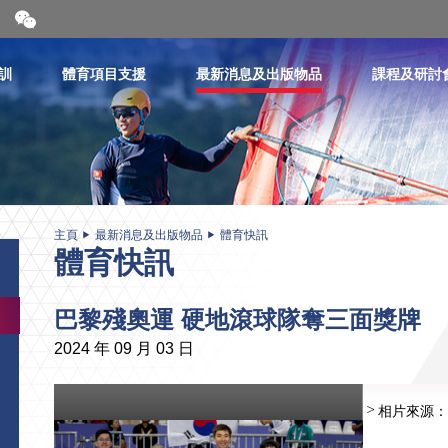
開
合
微
信
訓
體育項目支援
最新消息及出版物品
課程及研討
二
維
碼
主頁
最新消息及出版物品
體育快訊
體育快訊
巴黎殘奧運 硬地滾球隊奪三面獎牌
2024 年 09 月 03 日
相片來源：