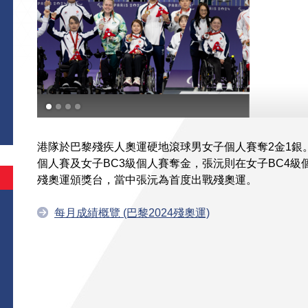
港隊於巴黎殘疾人奧運硬地滾球男女子個人賽奪2金1銀
個人賽及女子BC3級個人賽奪金，張沅則在女子BC4
殘奧運頒獎台，當中張沅為首度出戰殘奧運。
每月成績概覽 (巴黎2024殘奧運)