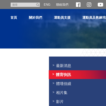
跳
聯絡我們
搜
ENG
至
尋
主
首頁
關於我們
運動員支援
運動員及教練培
內
容
主
内
容
最新消息
開
始
體育快訊
體壇佳績
相片集
影片