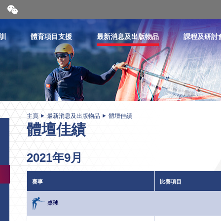
開
合
微
信
訓
體育項目支援
最新消息及出版物品
課程及研討
二
維
碼
主頁
最新消息及出版物品
體壇佳績
體壇佳績
2021年9月
賽事
比賽項目
桌球