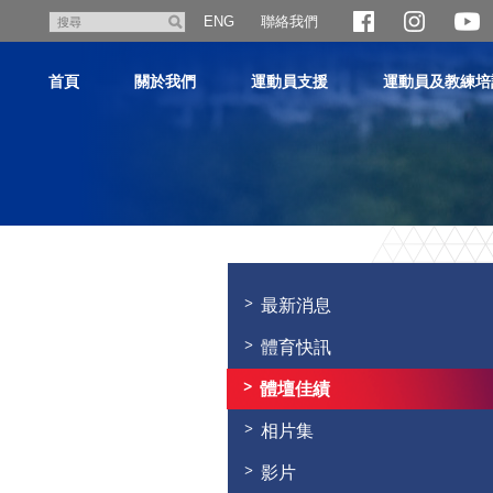
跳
聯絡我們
搜
ENG
至
尋
主
首頁
關於我們
運動員支援
運動員及教練培
內
容
主
内
容
最新消息
開
始
體育快訊
體壇佳績
相片集
影片