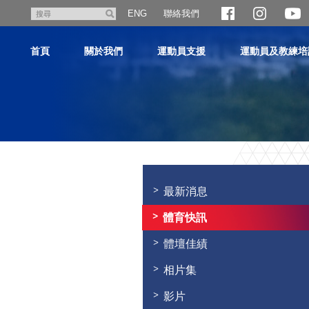
跳
聯絡我們
搜
ENG
至
尋
主
首頁
關於我們
運動員支援
運動員及教練培
內
容
主
内
容
最新消息
開
始
體育快訊
體壇佳績
相片集
影片