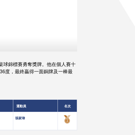
男子桌球錦標賽勇奪獎牌。他在個人賽十
36度，最終贏得一面銅牌及一棒最
運動員
名次
張家瑋