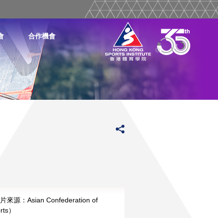
會
合作機會
：Asian Confederation of
orts）