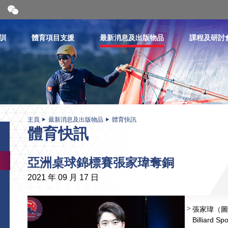
開
合
微
信
訓
體育項目支援
最新消息及出版物品
課程及研討
二
維
碼
主頁
最新消息及出版物品
體育快訊
體育快訊
亞洲桌球錦標賽張家瑋奪銅
2021 年 09 月 17 日
張家瑋（圖片來源
Billiard Sp