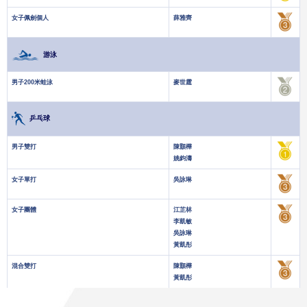
女子佩劍個人
薛雅齊
游泳
男子200米蛙泳
麥世霆
乒乓球
男子雙打
陳顥樺
姚鈞濤
女子單打
吳詠琳
女子團體
江芷林
李凱敏
吳詠琳
黃凱彤
混合雙打
陳顥樺
黃凱彤