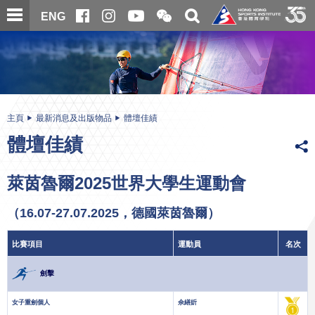
跳
開
開
ENG
至
合
關
微
主
主
搜
信
內
内
尋
二
容
容
維
碼
開
始
主頁
最新消息及出版物品
體壇佳績
體壇佳績
萊茵魯爾2025世界大學生運動會
（16.07-27.07.2025，德國萊茵魯爾）
比賽項目
運動員
名次
劍擊
女子重劍個人
佘繕妡