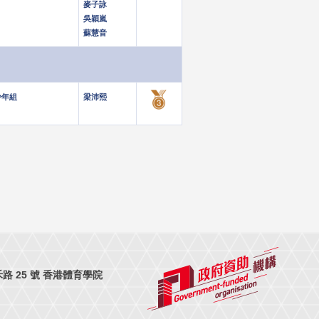
麥子詠
吳穎嵐
蘇慧音
青少年組
梁沛熙
 25 號 香港體育學院