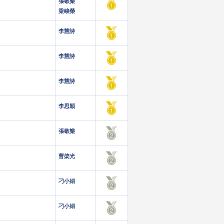
張敬樂
梁峻榮
李慧詩
李慧詩
李慧詩
李思穎
張敬樂
曹棨光
刁小娟
刁小娟