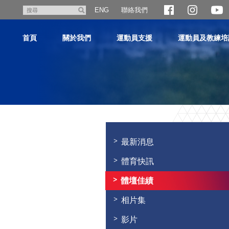
跳
聯絡我們
搜
ENG
至
尋
主
首頁
關於我們
運動員支援
運動員及教練培
內
容
主
内
容
最新消息
開
始
體育快訊
體壇佳績
相片集
影片