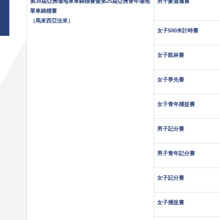
第38屆亞洲場地單車錦標賽暨第25屆亞洲青年場地
男子麥迪遜賽
單車錦標賽
（馬來西亞汝來）
女子500米計時賽
女子凱林賽
女子爭先賽
女子青年捕捉賽
男子記分賽
男子青年記分賽
女子記分賽
女子捕捉賽