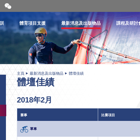
開
合
微
信
訓
體育項目支援
最新消息及出版物品
課程及研討
二
維
碼
主頁
最新消息及出版物品
體壇佳績
體壇佳績
2018年2月
賽事
比賽項目
單車