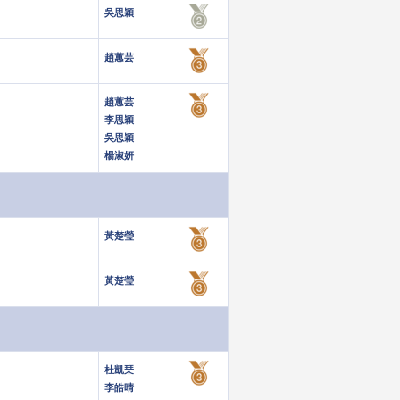
吳思穎
趙蕙芸
趙蕙芸
李思穎
吳思穎
楊淑妍
黃楚瑩
黃楚瑩
杜凱琹
李皓晴