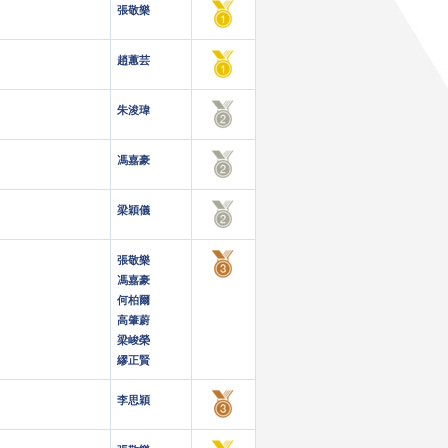
張敬樂
趙蕙芸
朱浚瑋
馮嘉豪
梁穎儀
張敬樂
馮嘉豪
何柏爾
高肇蔚
梁峻榮
繆正賢
李思穎