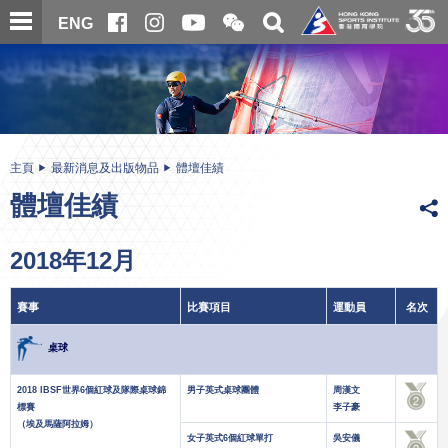
跳
開
開
ENG
至
合
關
微
主
主
搜
信
內
内
尋
二
容
容
維
碼
開
始
主頁
最新消息及出版物品
體壇佳績
體壇佳績
2018年12月
賽事
比賽項目
運動員
名次
桌球
2018 IBSF世界6個紅球及隊際桌球錦
男子英式桌球團體
周漢文
標賽
李子豪
（埃及馬薩阿拉姆）
女子英式6個紅球單打
吳安儀