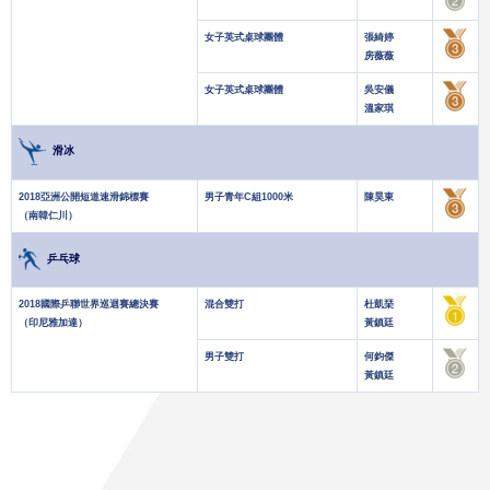
女子英式桌球團體
張綺婷
房薇薇
女子英式桌球團體
吳安儀
溫家琪
滑冰
2018亞洲公開短道速滑錦標賽
男子青年C組1000米
陳昊東
（南韓仁川）
乒乓球
2018國際乒聯世界巡迴賽總決賽
混合雙打
杜凱琹
（印尼雅加達）
黃鎮廷
男子雙打
何鈞傑
黃鎮廷