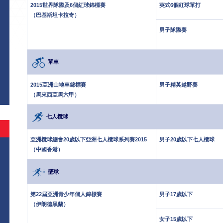
2015世界隊際及6個紅球錦標賽
英式6個紅球單打
（巴基斯坦卡拉奇）
男子隊際賽
單車
2015亞洲山地車錦標賽
男子精英越野賽
（馬來西亞馬六甲）
七人欖球
亞洲欖球總會20歲以下亞洲七人欖球系列賽2015
男子20歲以下七人欖球
（中國香港）
壁球
第22屆亞洲青少年個人錦標賽
男子17歲以下
（伊朗德黑蘭）
女子15歲以下