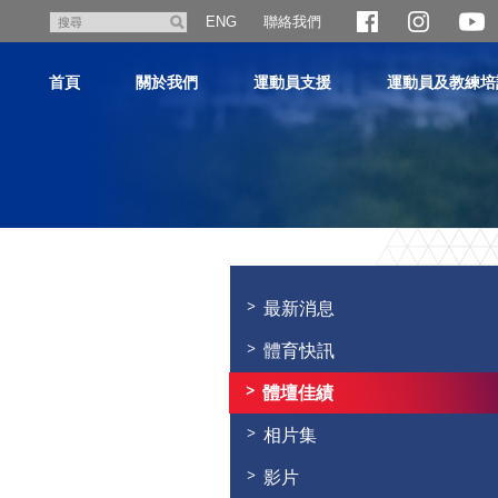
跳
聯絡我們
搜
ENG
至
尋
主
首頁
關於我們
運動員支援
運動員及教練培
內
容
主
内
容
最新消息
開
始
體育快訊
體壇佳績
相片集
影片