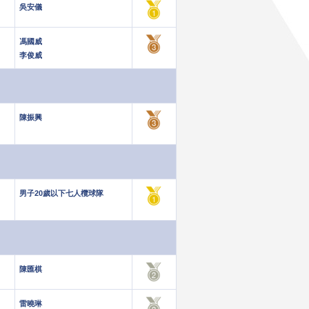
吳安儀
馮國威
李俊威
陳振興
男子20歲以下七人欖球隊
陳匯棋
雷曉琳