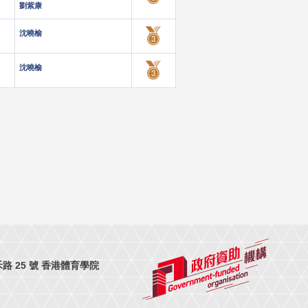
劉紫康
沈曉榆
沈曉榆
 25 號 香港體育學院