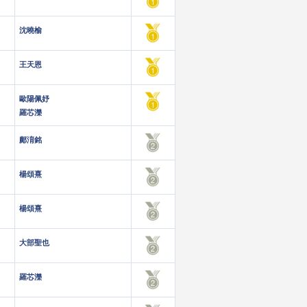
沈曉榆
王天恩
歐陽佩妤
羅芯濼
鄺淯銘
楊頌熹
楊頌熹
大部聖也
羅芯濼