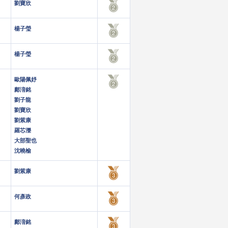
劉寶欣
楊子瑩
楊子瑩
歐陽佩妤
鄺淯銘
劉子龍
劉寶欣
劉紫康
羅芯濼
大部聖也
沈曉榆
劉紫康
何彥政
鄺淯銘