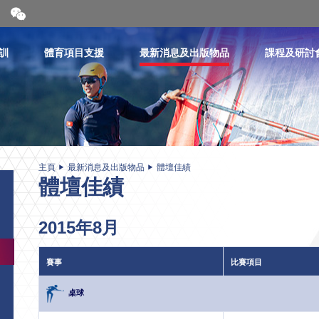
開
合
微
信
訓
體育項目支援
最新消息及出版物品
課程及研討
二
維
碼
主頁
最新消息及出版物品
體壇佳績
體壇佳績
2015年8月
賽事
比賽項目
桌球