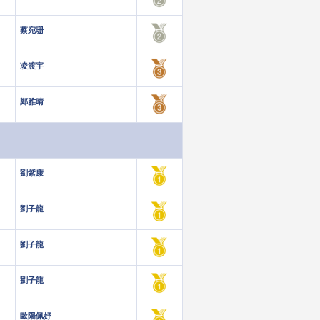
蔡宛珊
凌渡宇
鄭雅晴
劉紫康
劉子龍
劉子龍
劉子龍
歐陽佩妤