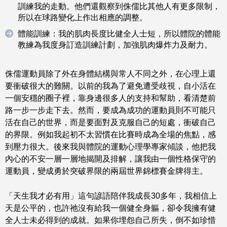
訓練我的走動。他們還觀察到侏儒比其他人有更多限制，
所以在球路變化上作出相應的調整。
體能訓練：我的肌肉長度比健全人士短，所以體院的體能
教練為我度身訂造訓練計劃，加強肌肉爆炸力及耐力。
侏儒運動員除了外在身體結構與常人不同之外，在心理上還
要衝破很大的難關。以前的我為了避免遭受歧視，自小活在
一個安穩的圈子裡，靠身邊很多人的支持和幫助，看清楚前
路一步一步走下去。然而，要成為成功的運動員則不可能只
活在自己的世界，而是要面對及克服自己的短處，衝破自己
的界限。例如我起初不太習慣在比賽時成為全場的焦點，感
到壓力很大。後來我與體院的運動心理學專家傾談，他把我
內心的不安一層一層地揭開及排解，讓我由一個性格保守的
運動員，變成勇於突破界限的兩屆世界錦標賽金牌得主。
「天生我才必有用」這句諺語陪伴我成長30多年，我相信上
天是公平的，也許祂沒有給我一個健全身軀，卻令我擁有健
全人士未必得到的成就。如果你埋怨自己所失，倒不如珍惜