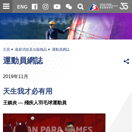
跳
開
開
ENG
至
合
關
微
主
主
搜
信
內
内
尋
二
容
容
維
碼
開
始
主頁
最新消息及出版物品
運動員網誌
運動員網誌
2019年11月
天生我才必有用
王鎮炎 — 殘疾人羽毛球運動員