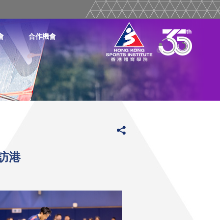
會
合作機會
訪港