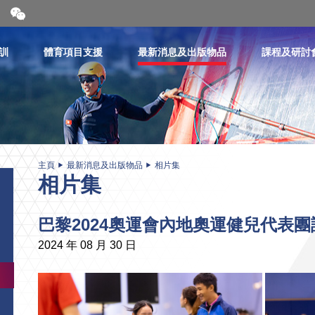
開
合
微
信
訓
體育項目支援
最新消息及出版物品
課程及研討
二
維
碼
主頁
最新消息及出版物品
相片集
相片集
巴黎2024奧運會內地奧運健兒代表團
2024 年 08 月 30 日