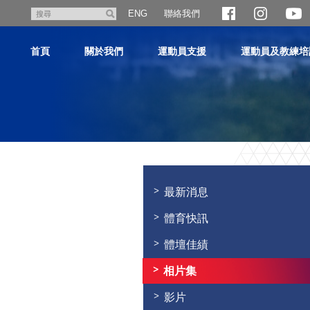
跳
聯絡我們
搜
ENG
至
尋
主
首頁
關於我們
運動員支援
運動員及教練培
內
容
主
内
容
最新消息
開
始
體育快訊
體壇佳績
相片集
影片