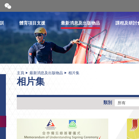
開
合
微
信
訓
體育項目支援
最新消息及出版物品
課程及研討
二
維
碼
主頁
最新消息及出版物品
相片集
相片集
類別
所有