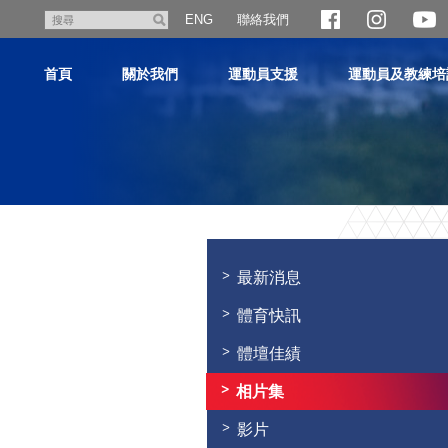
跳
聯絡我們
搜
ENG
至
尋
主
首頁
關於我們
運動員支援
運動員及教練培
內
容
主
内
容
最新消息
開
始
體育快訊
體壇佳績
相片集
影片