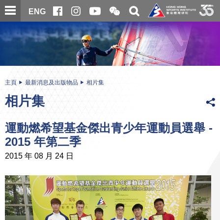
跳
開
開
ENG
至
合
關
微
主
主
搜
信
內
内
尋
二
容
容
維
碼
開
始
主頁
最新消息及出版物品
相片集
相片集
運動燃希望基金傑出青少年運動員選舉 -
2015 年第二季
2015 年 08 月 24 日