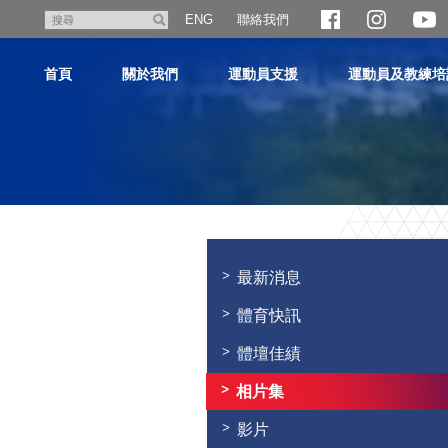
跳
聯絡我們
搜
ENG
至
尋
主
首頁
關於我們
運動員支援
運動員及教練培
內
容
主
内
容
最新消息
開
始
體育快訊
體壇佳績
相片集
影片