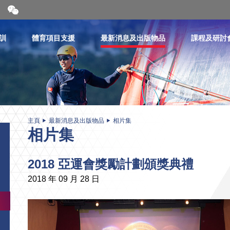
開
合
微
信
訓
體育項目支援
最新消息及出版物品
課程及研討
二
維
碼
主頁
最新消息及出版物品
相片集
相片集
2018 亞運會獎勵計劃頒獎典禮
2018 年 09 月 28 日