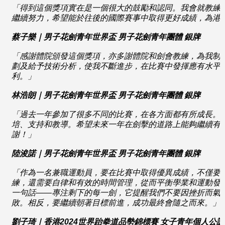
「
得到這個獎項實在是一個很大的鼓勵和認同。我會就教練
繼續努力，希望能於往後的國際賽事中取得更好成績，為港
蔡子樂
｜男子花劍青年世界盃
男子花劍青年團體
銀牌
「感謝體院頒發這個獎項，亦多謝體院和劍會教練，為我制
劃及給予技術分析，使我不斷進步，在比賽中發揮應有水平
利。」
林浩朗｜男子花劍青年世界盃
男子花劍青年團體
銀牌
「過去一年參加了很多不同的比賽，在各方面都有所成長。
培、支持和教導。希望未來一年在劍擊的道路上能夠繼續有
謝！」
陸浚諾｜男子花劍青年世界盃
男子花劍青年團體
銀牌
「作為一名兼職運動員，要在比賽中取得優異成績，不僅要
練，還需要自律和有效的時間管理，從而平衡學業和運動發
一句話——專注剩下的每一劍，它提醒我們不要因挫折而氣
敗。相反，要繼續朝著目標前進，成功最終會隨之而來。」
劉子琦｜香港
2024
世界跆拳道品勢錦標賽
女子青年個人公認