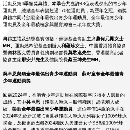
活動及第4季頒獎典禮。本季合共嘉許48位表現傑出的青少年
運動員，總結全年表揚超過170位運動員，為歷年之冠。頒獎
典禮亦同時頒發全年最傑出青少年運動員、全年最佳青少年
運動員及全年最積極參與體育總會三項年度大獎。
典禮主禮及頒獎嘉賓包括：善德基金會副主席
蕭何元鳳女士
MH
、
運動燃希望基金創辦人
利蘊珍女士
、中國香港體育協會
暨奧林匹克委員會義務副秘書長
莫君逸先生
、香港體育記者
協會主席
邢安邦先生
及體院院長
蔡玉坤先生MH。
吳卓恩榮膺全年最傑出青少年運動員
蘇籽童
奪全年最佳青
少年運動員獎
回顧2024年，香港青少年運動員在國際賽事取得令人矚目的
成績，其中
吳卓恩
（殘疾人游泳 – 肢體殘疾）憑著驕人成
績，榮膺
全年最傑出青少年運動員
。這位年僅14歲的泳手在
2024年先於新加坡 Citi世界殘疾人游泳系列賽女子100米蛙泳
摘金，及後更於巴黎2024殘疾人奧運會女子SB6級100米蛙
泳勇奪銅牌，成為香港最年輕的殘奧運獎牌得主，成績斐