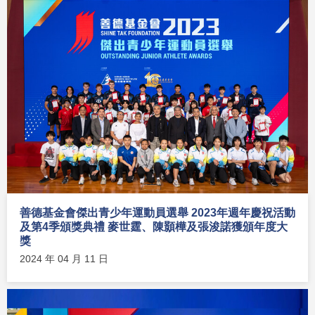
善德基金會傑出青少年運動員選舉 2023年週年慶祝活動
及第4季頒獎典禮 麥世霆、陳顥樺及張浚諾獲頒年度大
獎
2024 年 04 月 11 日