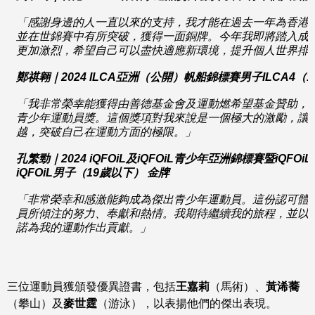
「感謝身邊的人一直以來的支持，我才能在過去一年為香港
並在世錦賽中有所突破，獲得一面銅牌。今年我即將踏入成
更加激烈，希望自己可以盡快適應新環境，提升個人世界排
鄭祺翱｜
2024 ILCA
亞洲
（
公開
）
帆船錦標賽男子
ILCA4
（
1
「我非常榮幸能獲得由善德基金會及運動燃希望基金贊助，
青少年運動員獎。這個獎項對我來說是一個
極大
的激勵，讓
越，突破自己在運動方面的極限
。
」
孔繁勁｜
2024 iQFOiL
及
iQFOiL
青少年亞洲錦標賽暨
iQFOiL
iQFOiL
男子
（
19
歲以下
）
金牌
「非常榮幸和感激能夠成為傑出青少年運動員。這份認可體
員所傾注的努力、
奉
獻和熱情。我期待繼續我的旅程，並以
諾為我的運動作出貢獻。」
三位運動員獲頒發優異證書，包括
王嘉莉
（馬術）、
黃浠蕎
（攀山）及
麥世霆
（游泳），以表揚他們的傑出表現。