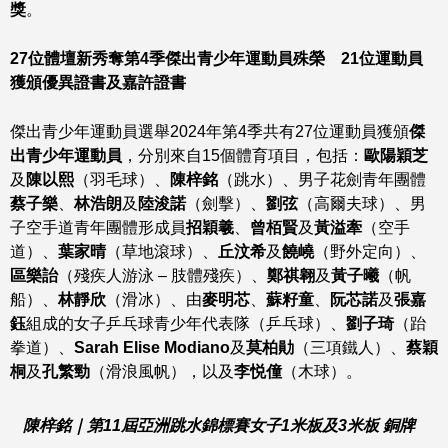
獎
。
27
位體壇新秀奪第
4
季傑出青少年運動員殊榮
21
位運動員
獲頒優異證書及嘉許證書
傑出青少年運動員選舉2024年第4季共有27位運動員獲頒
傑
出青少年運動員
，分別來自15個體育項目，包括：
歐陽穎芝
及
陳以熙
（羽毛球）、
陳梓銘
（跳水）、男子花劍青年團體
蔡子樂
、
林浩朗
及
陸浚諾
（劍擊）、
劉弦
（高爾夫球）、男
子空手道青年團體形成員
招穎羲
、
曾栢賢
及
黃溢牽
（空手
道）、
葉家晴
（草地滾球）、
丘汶希
及
饒嶢
（野外定向）、
區樂詒
（殘疾人游泳 – 肢體殘疾）、
鄭祺翱
及
黃子曦
（帆
船）、
林靜欣
（滑冰）、由
麥明芯
、
蘇籽童
、
阮芯諾
及
張嘉
鈺
組成的女子乒乓球青少年代表隊（乒乓球）、
劉子琦
（跆
拳道）、
Sarah Elise Modiano
及
莫柏勛
（三項鐵人）、
蔡穎
桐
及
孔繁勁
（滑浪風帆），以及
李悦僮
（木球）。
陳梓銘｜第
11
屆亞洲跳水錦標賽女子
1
米板及
3
米板
銅牌