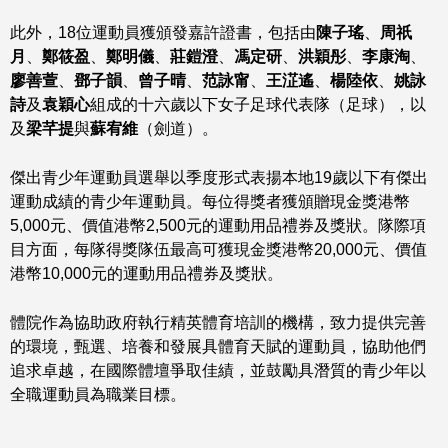
此外，18位運動員獲頒發嘉許證書，包括由
陳子瑤
、
周祇
月
、
鄭筱盈
、
鄭明儀
、
莊鎧澄
、
馮定研
、
洪穎彤
、
李康淘
、
廖善萱
、
鄧子韻
、
曾子晴
、
范詠甯
、
王淽遙
、
楊陸依
、
姚詠
詩
及
袁穎心
組成的十六歲以下女子足球代表隊（足球），以
及
梁芊提
與
蘇宥維
（劍道）。
傑出青少年運動員選舉以季度形式表揚本地19歲以下有傑出
運動成績的青少年運動員。每位得獎者獲頒贈現金獎港幣
5,000元、價值港幣2,500元的運動用品禮券及獎狀。隊際項
目方面，每隊得獎隊伍最高可獲現金獎港幣20,000元、價值
港幣10,000元的運動用品禮券及獎狀。
體院作為協助政府執行精英體育培訓的機構，致力提供完善
的環境，甄選、培養和發展具體育天賦的運動員，協助他們
追求卓越，在國際體壇爭取佳績，並鼓勵具潛質的青少年以
全職運動員為職業目標。