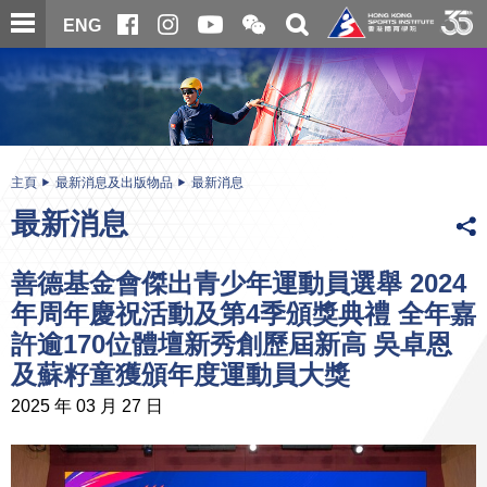
跳
開
開
ENG
至
合
關
微
主
主
搜
信
內
内
尋
二
容
容
維
碼
開
始
主頁
最新消息及出版物品
最新消息
最新消息
善德基金會傑出青少年運動員選舉 2024
年周年慶祝活動及第4季頒獎典禮 全年嘉
許逾170位體壇新秀創歷屆新高 吳卓恩
及蘇籽童獲頒年度運動員大獎
2025 年 03 月 27 日