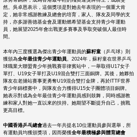
然。吳卓恩表示，這個獎項是對她去年表現的一個重大肯
定，她非常感謝教練及總會的培育，家人、隊友及同學的支
持，亦多謝善德基金會及運動燃希望基金支持青少年運動
員，她展望2025年會出戰更多賽事及爭取突破個人最佳時
間。
本年內三度獲選為傑出青少年運動員的
蘇籽童
（乒乓球）則
獲頒為
全年最佳青少年運動員
。2024年，蘇籽童在世界乒乓
球職業大聯盟青少年挑戰賽菲律賓站中，一舉取得U17女子
單打、U19女子單打及U19混合雙打三面銅牌。其後，她夥拍
隊友在老撾站賽事更勇奪U19混合雙打金牌，再於ITTF世界
青少年錦標賽中，與隊友合力獲得U15女子團體項目銅牌。
她表示對成為全年最佳青少年運動員感到鼓舞，同時感謝教
練和家人對她一直以來的扶持。她期望不斷提升自己，挑戰
更高目標。
中國香港乒乓總會
過去一年共提名10位運動員參與選舉，所
有運動員均獲頒獎項，因而榮獲
全年最積極參與體育總會