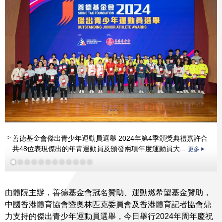
善德基金會傑出青少年運動員選舉 2024年第4季頒獎典禮嘉許合
共48位表現傑出的年青運動員及頒發兩項年度運動員大...
更多
更多
更多
更多
更多
更多
更多
更多
更多
由體院主辦，善德基金會冠名贊助、運動燃希望基金贊助，
中國香港體育協會暨奧林匹克委員會及香港體育記者協會鼎
力支持的傑出青少年運動員選舉，今日舉行2024年周年慶祝