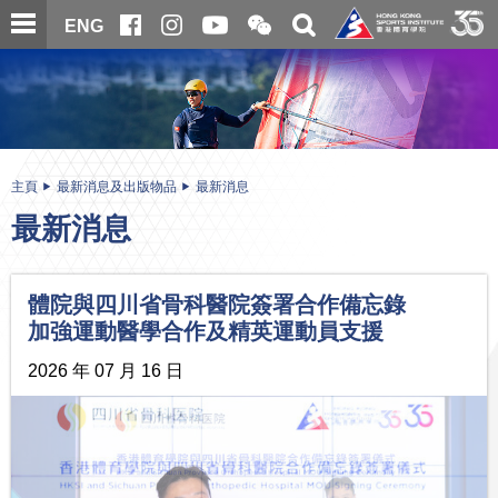
跳
開
開
ENG
至
合
關
微
主
主
搜
信
內
内
尋
二
容
容
維
碼
開
始
主頁
最新消息及出版物品
最新消息
最新消息
體院與四川省骨科醫院簽署合作備忘錄
加強運動醫學合作及精英運動員支援
2026 年 07 月 16 日