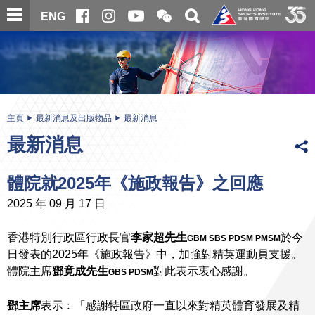
跳
開
開
ENG
至
合
關
微
主
主
搜
信
內
内
尋
二
容
容
維
碼
開
始
主頁
最新消息及出版物品
最新消息
最新消息
體院就2025年《施政報告》之回應
2025 年 09 月 17 日
香港特別行政區行政長官
李家超先生
於今
GBM SBS PDSM PMSM
日發表的2025年《施政報告》中，加強對精英運動員支援。
體院主席
鄧竟成先生
對此表示衷心感謝。
GBS PDSM
鄧主席
表示﹕「感謝特區政府一直以來對精英體育發展及精