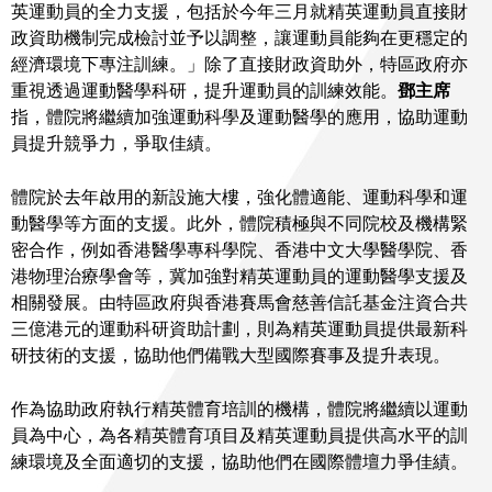
英運動員的全力支援，包括於今年三月就精英運動員直接財
政資助機制完成檢討並予以調整，讓運動員能夠在更穩定的
經濟環境下專注訓練。」除了直接財政資助外，特區政府亦
重視透過運動醫學科研，提升運動員的訓練效能。
鄧主席
指，體院將繼續加強運動科學及運動醫學的應用，協助運動
員提升競爭力，爭取佳績。
體院於去年啟用的新設施大樓，強化體適能、運動科學和運
動醫學等方面的支援。此外，體院積極與不同院校及機構緊
密合作，例如香港醫學專科學院、香港中文大學醫學院、香
港物理治療學會等，冀加強對精英運動員的運動醫學支援及
相關發展。由特區政府與香港賽馬會慈善信託基金注資合共
三億港元的運動科研資助計劃，則為精英運動員提供最新科
研技術的支援，協助他們備戰大型國際賽事及提升表現。
作為協助政府執行精英體育培訓的機構，體院將繼續以運動
員為中心，為各精英體育項目及精英運動員提供高水平的訓
練環境及全面適切的支援，協助他們在國際體壇力爭佳績。