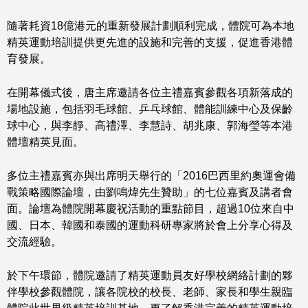
隨著耗資18億港元的重新發展計劃順利完成，體院可為本地
精英運動培訓提供更先進的設施和完善的支援，促進香港體
育發展。
在開幕儀式後，唐主席邀請各位主禮嘉賓參觀各項新落成的
場地設施，包括羽毛球館、乒乓球館、體能訓練中心及保齡
球中心，與李靜、高禮澤、李慧詩、胡兆康、郭海瑩等本港
體壇精英見面。
多位主禮嘉賓亦與出席明天舉行的「2016巴西里約奧運會備
戰策略國際論壇，由劉鳴煒先生贊助」的七位嘉賓及講者會
面。論壇為體院開幕慶祝活動的重點節目，超過10位來自中
國、日本、韓國和泰國的運動科研專家將於會上分享心得及
交流經驗。
於下午環節，體院邀請了精英運動員友好學校網絡計劃的夥
伴學校參觀體院，讓各院校的校長、老師、家長和學生親臨