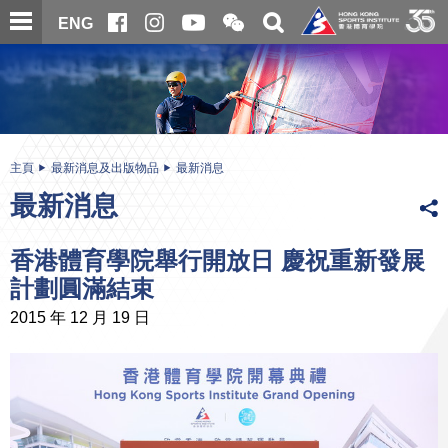
跳
開
開
ENG
至
合
關
微
主
主
搜
信
內
内
尋
二
容
容
維
碼
開
始
主頁
最新消息及出版物品
最新消息
最新消息
香港體育學院舉行開放日 慶祝重新發展
計劃圓滿結束
2015 年 12 月 19 日