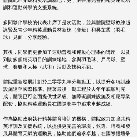
體院此世界級精英培訓基地，更了解香港完善的精英運動培
訓和運動科學的支援系統。
多間夥伴學校的代表出席了是次活動，並與體院壁球教練趙
詠賢及青少年精英運動員林新棟（賽艇）和吳芷柔（羽毛
球）見面，分享經驗。
其後，同學們更參加了運動營養和運動心理學的講座，以及
到訪多個精英項目的訓練場地，參與羽毛球、乒乓球、壁
球、賽艇和太極（武術）活動及技術示範。
體院重新發展計劃於二零零九年分期動工，以提升各項訓練
設施達至國際標準。隨著最後一期工程於去年年底順利完
成，體院已可全面提供世界級、無障礙訓練設施及相應專業
配套，協助精英運動員在國際賽事中追求卓越成績。
作為協助政府執行精英體育培訓的機構，體院致力加強其精
英培訓及支援系統，以提供更完善的環境，甄選、培養和發
展具體育天賦的運動員，協助他們追求卓越，在國際體壇爭