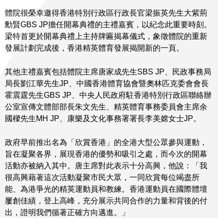
體院很榮幸邀得香港特別行政區行政長官梁振英先生大紫荊
勳賢GBS JP擔任開幕典禮的主禮嘉賓，以紀念此重要時刻。
梁特首更於開幕典禮上主持牌匾揭幕儀式，象徵體院的重新
發展計劃完成後，香港精英體育發展揭開新的一頁。
其他主禮嘉賓包括體院主席唐家成先生SBS JP、民政事務局
局長劉江華先生JP、中國香港體育協會暨奧林匹克委會會長
霍震霆先生GBS JP、中央人民政府駐香港特別行政區聯絡辦
公室宣傳文體部部長朱文先生、精英體育事務委員會主席余
國樑先生MH JP、康樂及文化事務署署長李美嫦女士JP。
政府早前推出名為「欣賞香港」的全港大型公眾參與運動，
旨在凝聚各界，展現香港的優勢和吸引之處，而今次的開幕
活動亦被納入其中。唐主席對此表示十分高興，他說：「我
很高興藉著這次活動凝聚市民大眾，一同欣賞每位竭盡所
能、為港爭光的精英運動員和教練。香港運動員在國際體壇
屢創佳績，登上高峰，充分展示共同合作的力量和背後的付
出，證明我們循著正確方向邁進。」