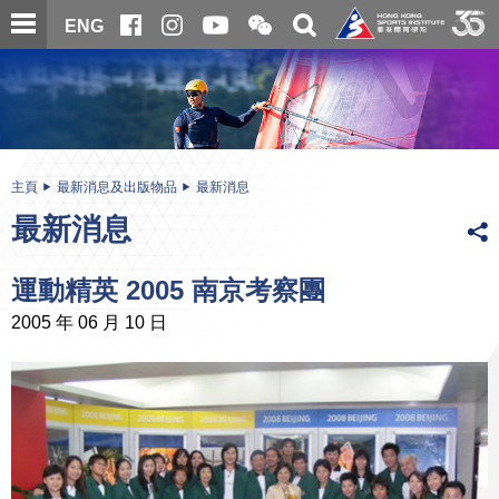
跳
開
開
ENG
至
合
關
微
主
主
搜
信
內
内
尋
二
容
容
維
碼
開
始
主頁
最新消息及出版物品
最新消息
最新消息
運動精英 2005 南京考察團
2005 年 06 月 10 日