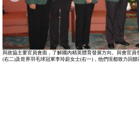
與政協主要官員會面，了解國內精英體育發展方向。與會官員包括
(右二)及世界羽毛球冠軍李玲蔚女士(右一)，他們現都致力回