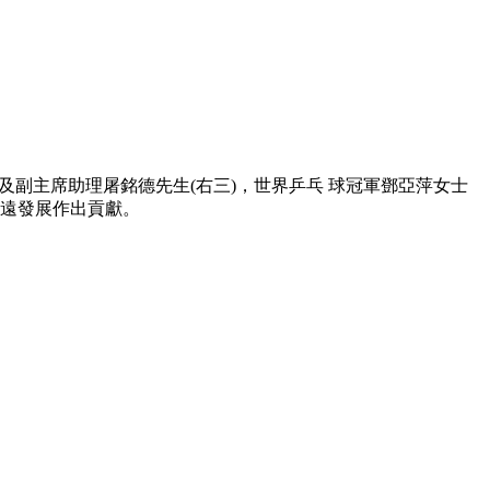
及副主席助理屠銘德先生(右三)，世界乒乓 球冠軍鄧亞萍女士
長遠發展作出貢獻。