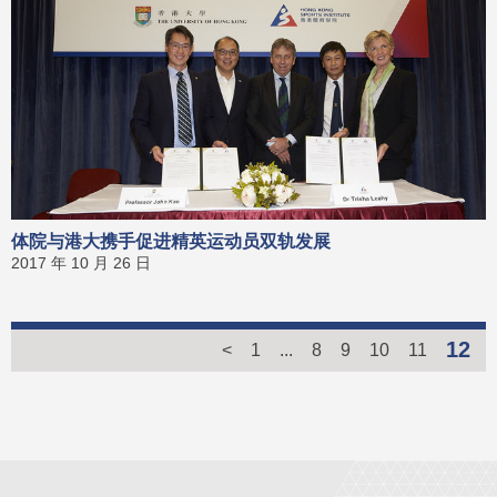
体院与港大携手促进精英运动员双轨发展
2017 年 10 月 26 日
12
<
1
...
8
9
10
11