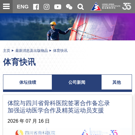
跳
开
开
ENG
至
合
关
微
主
主
搜
信
内
内
寻
二
容
容
维
码
开
始
主页
最新消息及出版物品
体育快讯
体育快讯
体坛佳绩
公司新闻
其他
体院与四川省骨科医院签署合作备忘录
加强运动医学合作及精英运动员支援
2026 年 07 月 16 日