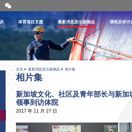
开
合
微
信
训
体育项目支援
最新消息及出版物品
课程及研讨
二
维
码
主页
最新消息及出版物品
相片集
相片集
新加坡文化、社区及青年部长与新加
领事到访体院
2017 年 11 月 27 日