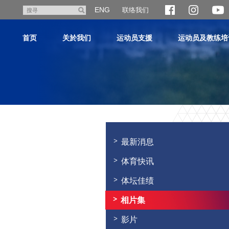
跳
ENG
联络我们
搜
至
寻
主
首页
关於我们
运动员支援
运动员及教练培
内
容
主
内
容
最新消息
开
始
体育快讯
体坛佳绩
相片集
影片