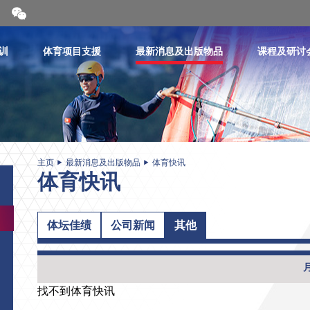
开
合
微
信
训
体育项目支援
最新消息及出版物品
课程及研讨
二
维
码
主页
最新消息及出版物品
体育快讯
体育快讯
体坛佳绩
公司新闻
其他
找不到体育快讯