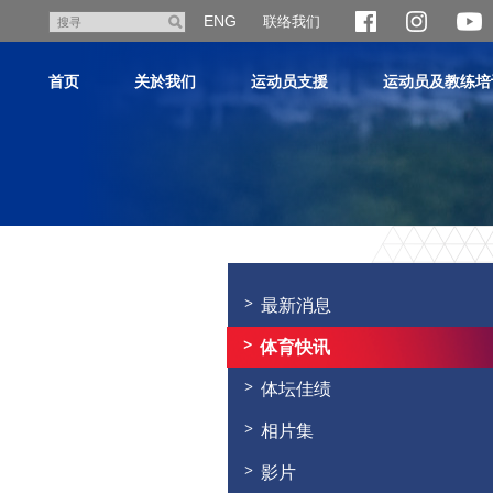
跳
ENG
联络我们
搜
至
寻
主
首页
关於我们
运动员支援
运动员及教练培
内
容
主
内
容
最新消息
开
始
体育快讯
体坛佳绩
相片集
影片