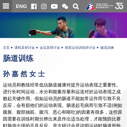
跳
开
开
ENG
至
合
关
微
主
主
搜
信
内
内
寻
二
容
容
维
码
开
始
主页
课程及研讨会
会议及研讨会
精英运动训练研讨会
腸道訓練
肠道训练
孙 嘉 然 女 士
运动员和教练经常低估肠道健康对提升运动表现之重要性。
进行长时间运动，水分和能量存量和运送对於运动表现之成
败起关键作用。假如运动员的肠道不能如常运作而引致不良
反应，会有损他们的运动表现。肠道起毛病而引致不适(例如
腹胀、腹部抽筋、腹泻、恶心和呕吐)的因素有很多，这些原
因需要在训练时期分辨出来及作出适当处理，才能预防比赛
时肠道出现的不良反应。是次研讨会是说明运动时肠道所扮