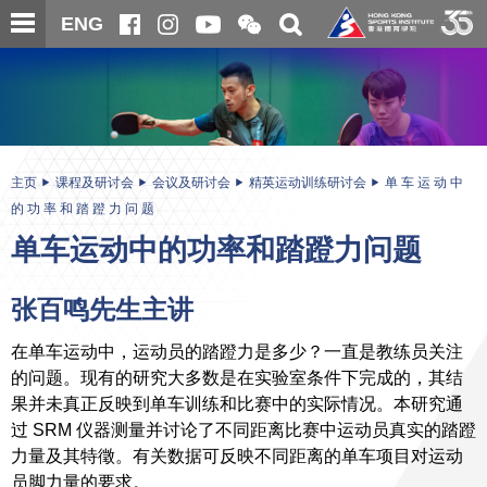
跳
开
开
ENG
至
合
关
微
主
主
搜
信
内
内
寻
二
容
容
维
码
开
始
主页
课程及研讨会
会议及研讨会
精英运动训练研讨会
单 车 运 动 中
的 功 率 和 踏 蹬 力 问 题
单车运动中的功率和踏蹬力问题
张百鸣先生主讲
在单车运动中，运动员的踏蹬力是多少？一直是教练员关注
的问题。现有的研究大多数是在实验室条件下完成的，其结
果并未真正反映到单车训练和比赛中的实际情况。本研究通
过 SRM 仪器测量并讨论了不同距离比赛中运动员真实的踏蹬
力量及其特徵。有关数据可反映不同距离的单车项目对运动
员脚力量的要求。