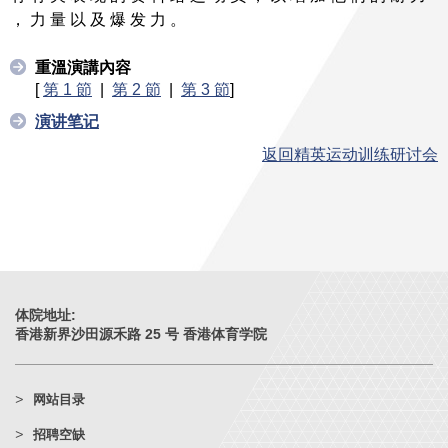
， 力 量 以 及 爆 发 力 。
重溫演講內容
[
第 1 節
|
第 2 節
|
第 3 節
]
演讲笔记
返回精英运动训练研讨会
体院地址:
香港新界沙田源禾路 25 号 香港体育学院
网站目录
招聘空缺