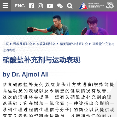
跳
开
开
ENG
至
合
关
微
主
主
搜
信
内
内
寻
二
容
容
维
码
开
始
主页
课程及研讨会
会议及研讨会
精英运动训练研讨会
硝酸盐补充剂与
运动表现
硝酸盐补充剂与运动表现
by Dr. Ajmol Ali
膳 食 硝 酸 盐 补 充 剂 (以 红 菜 头 汁 方 式 进 食) 被 指 能 提
高 运 动 员 的 表 现 以 及 令 病 患 的 健 康 情 况 有 改 善 。
这 次 的 演 讲 将 会 提 供 一 些 有 关 硝 酸 盐 补 充 剂 的 理
论 基 础 ； 它 在 增 加 一 氧 化 氮（一 种 被 指 出 会 影 响 一
系 列 生 理 过 程 的 生 理 信 号 分 子）的 岗 位 以 及 提 供 现
有 有 关 表 现 的 资 料 给 运 动 员 ， 以 增 加 他 们 的 耐 力