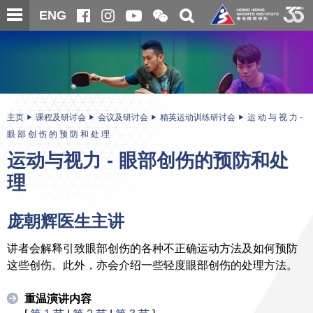
跳
开
开
ENG
至
合
关
微
主
主
搜
信
内
内
寻
二
容
容
维
码
开
始
主页
课程及研讨会
会议及研讨会
精英运动训练研讨会
运 动 与 视 力 -
眼 部 创 伤 的 预 防 和 处 理
运动与视力 - 眼部创伤的预防和处
理
庞朝辉医生主讲
讲者会解释引致眼部创伤的各种不正确运动方法及如何预防
这些创伤。此外，亦会介绍一些轻度眼部创伤的处理方法。
重温演讲内容