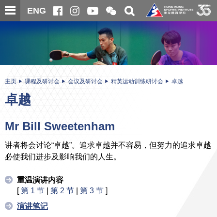
跳
开
开
ENG
至
合
关
微
主
主
搜
信
内
内
寻
二
容
容
维
码
开
始
主页
课程及研讨会
会议及研讨会
精英运动训练研讨会
卓越
卓越
Mr Bill Sweetenham
讲者将会讨论“卓越”。追求卓越并不容易，但努力的追求卓越
必使我们进步及影响我们的人生。
重温演讲内容
[
第 1 节
|
第 2 节
|
第 3 节
]
演讲笔记