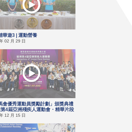
華遊3 | 運動營養
 年 02 月 29 日
馬會優秀運動員獎勵計劃」頒獎典禮
杭州第4屆亞洲殘疾人運動會・精華片段
 年 12 月 15 日