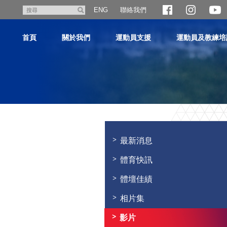
跳
聯絡我們
搜
ENG
至
尋
主
首頁
關於我們
運動員支援
運動員及教練培
內
容
主
内
容
最新消息
開
始
體育快訊
體壇佳績
相片集
影片