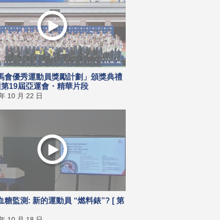
馬會優秀運動員獎勵計劃」頒獎典禮
杭州第19屆亞運會・精華片段
 年 10 月 22 日
糖監測: 新的運動員 “燃料錶”? [ 第
 年 10 月 18 日