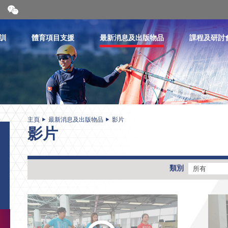
開
合
微
信
訓
體育項目支援
最新消息及出版物品
課程及研討
二
維
碼
主頁
最新消息及出版物品
影片
影片
類別
所有