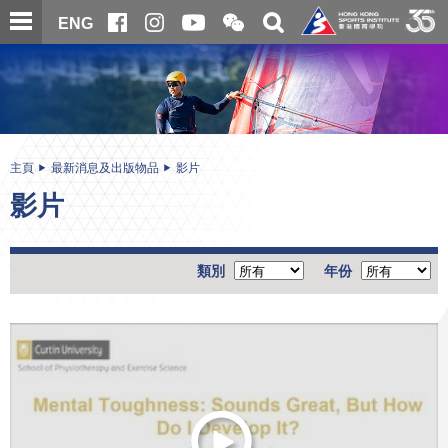
跳
開
開
ENG
至
合
關
微
主
主
搜
信
內
内
尋
二
容
容
維
碼
開
始
主頁
最新消息及出版物品
影片
影片
類別
年份