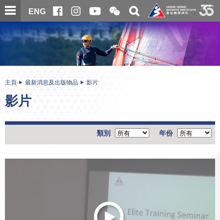
跳
開
開
ENG
至
合
關
微
主
主
搜
信
內
内
尋
二
容
容
維
碼
開
始
主頁
最新消息及出版物品
影片
影片
類別
年份