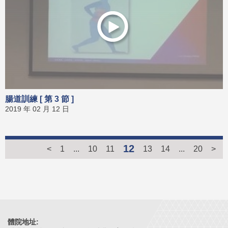
腸道訓練 [ 第 3 節 ]
2019 年 02 月 12 日
12
<
1
...
10
11
13
14
...
20
>
體院地址: