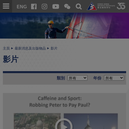
跳
開
開
ENG
至
合
關
微
主
主
搜
信
內
内
尋
二
容
容
維
碼
開
始
主頁
最新消息及出版物品
影片
影片
類別
年份