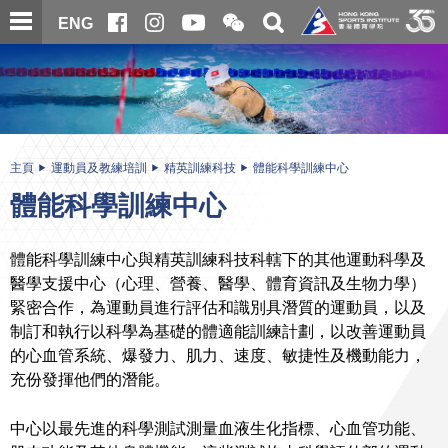
跳
開
開
ENG
至
合
關
微
主
主
搜
信
內
内
尋
二
容
容
維
碼
開
始
主頁
運動員及教練培訓
精英訓練科技
體能科學訓練中心
體能科學訓練中心
體能科學訓練中心與精英訓練科技科轄下的其他運動科學及
醫學支援中心（心理、營養、醫學、體育資訊及生物力學）
緊密合作，為運動員進行評估和識別具潛質的運動員，以及
制訂和執行以科學為基礎的體適能訓練計劃，以改善運動員
的心血管系統、爆發力、肌力、速度、敏捷性及機動能力，
充份發揮他們的潛能。
中心以最先進的科學測試測量血液生化指標、心血管功能、