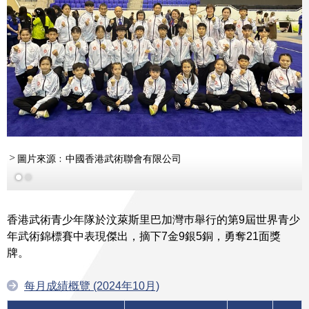
圖片來源﹕中國香港武術聯會有限公司
香港武術青少年隊於汶萊斯里巴加灣巿舉行的第9屆世界青少
年武術錦標賽中表現傑出，摘下7金9銀5銅，勇奪21面獎
牌。
每月成績概覽 (2024年10月)