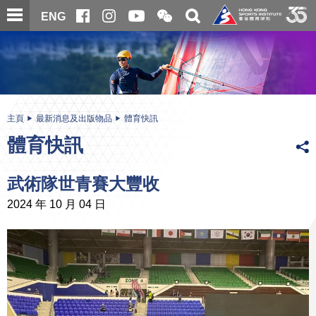
跳
開
開
ENG
至
合
關
微
主
主
搜
信
內
内
尋
二
容
容
維
碼
開
始
主頁
最新消息及出版物品
體育快訊
體育快訊
武術隊世青賽大豐收
2024 年 10 月 04 日