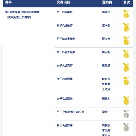
賽事
比賽項目
運動員
名次
第9屆世界青少年武術錦標賽
男子B組南棍
林譯生
（汶萊斯里巴加灣巿）
男子C組槍術
葉永熙
男子B組太極劍
羅安衡
男子B組太極拳
羅安衡
女子A組刀術
王敬涵
女子A組對練
鍾卓言
曾楚喬
王敬涵
女子C組南拳
鄧正允
男子少年組散打45公斤
梁信一
男子A組對練
周俊宇
李天樂
李泓進