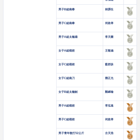
男子B組南拳
林譯生
男子C組南拳
何政孝
男子A組太極扇
李天樂
女子A組棍術
王敬涵
女子C組棍術
藍舒詠
女子C組南刀
鄧正允
女子B組太極劍
鄭絺瑜
男子A組棍術
李泓進
男子C組棍術
何政孝
男子青年散打52公斤
古天浩