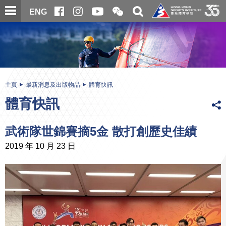
跳
開
開
ENG
至
合
關
微
主
主
搜
信
內
内
尋
二
容
容
維
碼
開
始
主頁
最新消息及出版物品
體育快訊
體育快訊
武術隊世錦賽摘5金 散打創歷史佳績
2019 年 10 月 23 日