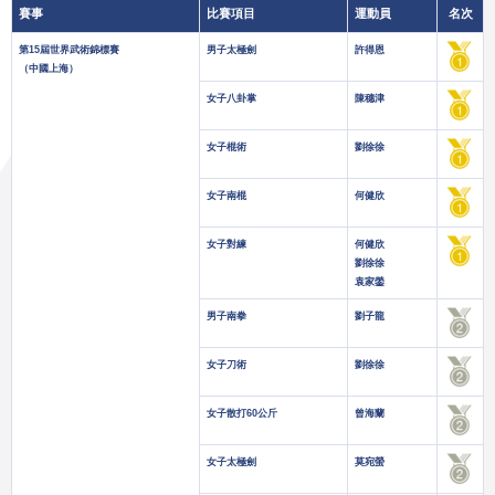
賽事
比賽項目
運動員
名次
第15屆世界武術錦標賽
男子太極劍
許得恩
（中國上海）
女子八卦掌
陳穗津
女子棍術
劉徐徐
女子南棍
何健欣
女子對練
何健欣
劉徐徐
袁家鎣
男子南拳
劉子龍
女子刀術
劉徐徐
女子散打60公斤
曾海蘭
女子太極劍
莫宛螢