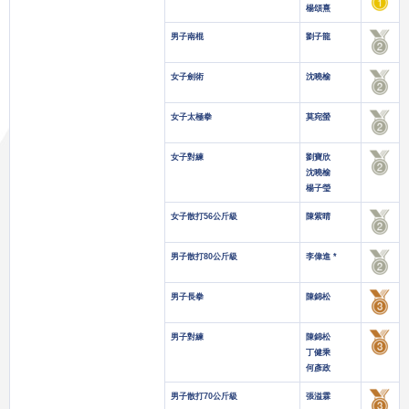
楊頌熹
男子南棍
劉子龍
女子劍術
沈曉榆
女子太極拳
莫宛螢
女子對練
劉寶欣
沈曉榆
楊子瑩
女子散打56公斤級
陳紫晴
男子散打80公斤級
李偉進 *
男子長拳
陳錦松
男子對練
陳錦松
丁健乘
何彥政
男子散打70公斤級
張溢霖