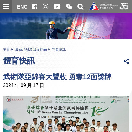
跳
開
開
ENG
至
合
關
微
主
主
搜
信
內
内
尋
二
容
容
維
碼
開
始
主頁
最新消息及出版物品
體育快訊
體育快訊
武術隊亞錦賽大豐收 勇奪12面獎牌
2024 年 09 月 17 日