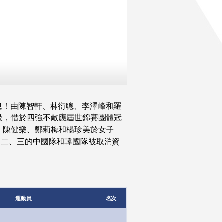
息！由陳智軒、林衍聰、李澤峰和羅
級，惜於四強不敵應屆世錦賽團體冠
、陳健樂、鄭莉梅和楊珍美於女子
列二、三的中國隊和韓國隊被取消資
運動員
名次