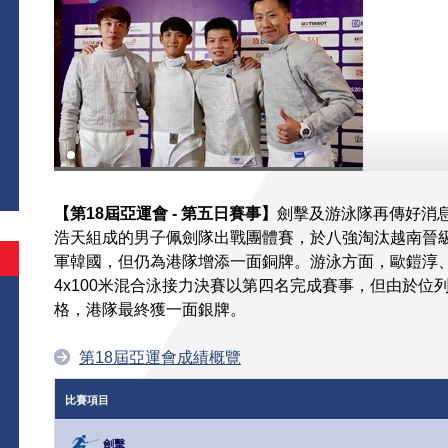
【第18屆亞運會 - 第五日賽事】
劍擊及游泳隊再傳好消
浩天組成的男子佩劍隊出戰團體賽，於八強淘汰越南晉
軍韓國，但仍為港隊增添一面銅牌。游泳方面，歐鎧淳
4x100米混合泳接力決賽以第四名完成賽事，但由於位
格，港隊最終獲一面銀牌。
第18屆亞運會成績概覽
比賽項目
劍擊