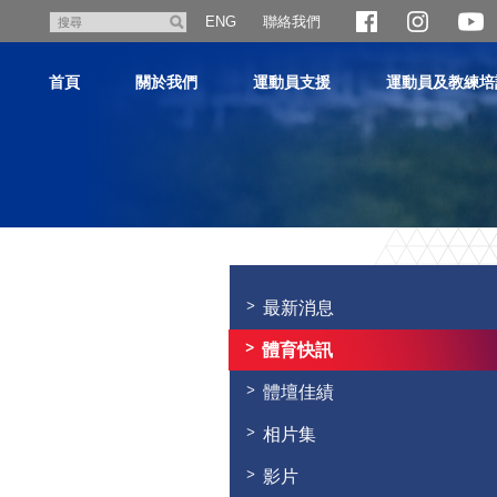
跳
聯絡我們
搜
ENG
至
尋
主
首頁
關於我們
運動員支援
運動員及教練培
內
容
主
内
容
最新消息
開
始
體育快訊
體壇佳績
相片集
影片