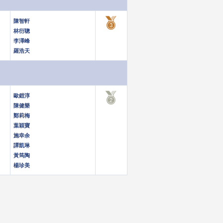
陳智軒
林衍聰
李澤峰
羅浩天
歐鎧淳
陳健樂
鄭莉梅
葉穎寶
施幸余
譚凱琳
黃筠陶
楊珍美