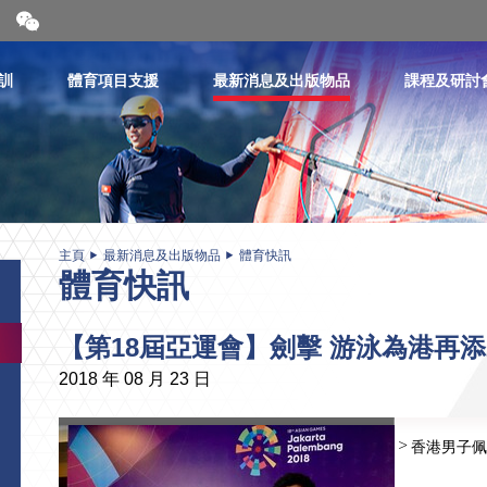
開
合
微
信
訓
體育項目支援
最新消息及出版物品
課程及研討
二
維
碼
主頁
最新消息及出版物品
體育快訊
體育快訊
【第18屆亞運會】劍擊 游泳為港再添
2018 年 08 月 23 日
香港男子佩