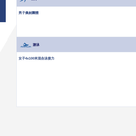
男子佩劍團體
游泳
女子4x100米混合泳接力