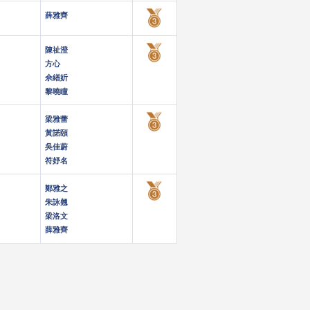
薛雅齊
陳祉澄
方心
佘繕妡
黎曉瞳
梁雅蕾
黃諾頤
吳佳蔚
符妤名
鄭雅之
朱詠翹
梁洛文
薛雅齊