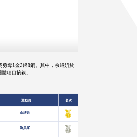
賽勇奪1金3銀8銅。其中，佘繕妡於
團體項目摘銅。
運動員
名次
佘繕妡
劉昊峯