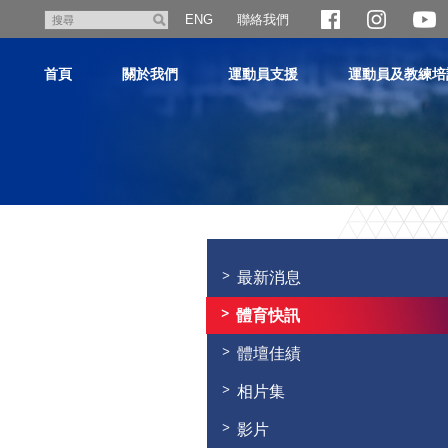
跳
聯絡我們
搜
ENG
至
尋
主
首頁
關於我們
運動員支援
運動員及教練培
內
容
主
内
容
最新消息
開
始
體育快訊
體壇佳績
相片集
影片