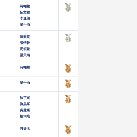
蔣翺駿
招文韜
李逸朗
梁千雨
陳樂熹
張愷駿
周頌羲
梁天晴
蔣翺駿
梁千雨
陳正嵐
劉昊峯
吳霆騫
楊均培
符妤名