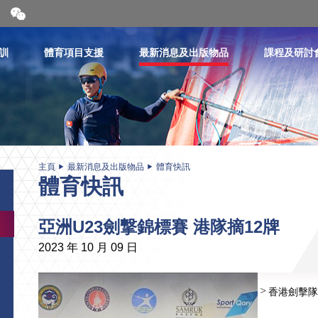
開
合
微
信
訓
體育項目支援
最新消息及出版物品
課程及研討
二
維
碼
主頁
最新消息及出版物品
體育快訊
體育快訊
亞洲U23劍撃錦標賽 港隊摘12牌
2023 年 10 月 09 日
香港劍擊隊