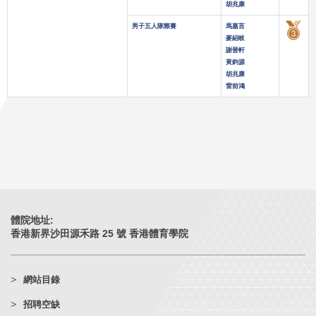
胡兆康
男子五人隊際賽
馬嘉言
麥紹岐
謝晉軒
黃鈞源
胡兆康
雷前鴻
體院地址:
香港新界沙田源禾路 25 號 香港體育學院
網站目錄
招聘空缺