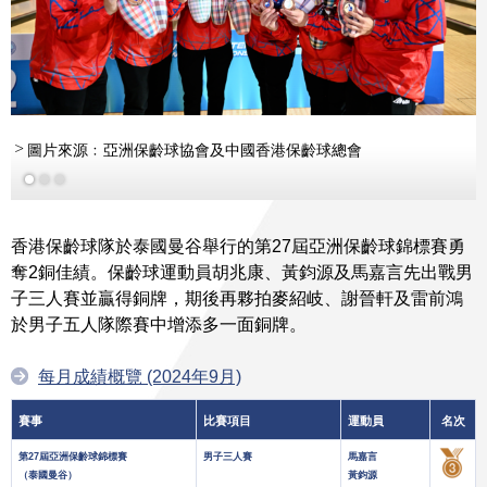
圖片來源﹕亞洲保齡球協會及中國香港保齡球總會
香港保齡球隊於泰國曼谷舉行的第27屆亞洲保齡球錦標賽勇
奪2銅佳績。保齡球運動員胡兆康、黃鈞源及馬嘉言先出戰男
子三人賽並贏得銅牌，期後再夥拍麥紹岐、謝晉軒及雷前鴻
於男子五人隊際賽中增添多一面銅牌。
每月成績概覽 (2024年9月)
賽事
比賽項目
運動員
名次
第27屆亞洲保齡球錦標賽
男子三人賽
馬嘉言
（泰國曼谷）
黃鈞源