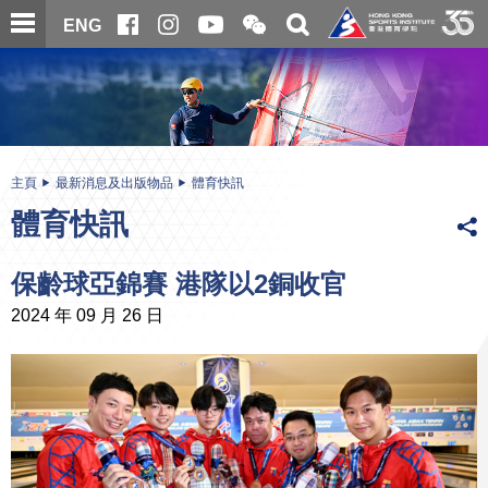
跳
開
開
ENG
至
合
關
微
主
主
搜
信
內
内
尋
二
容
容
維
碼
開
始
主頁
最新消息及出版物品
體育快訊
體育快訊
保齡球亞錦賽 港隊以2銅收官
2024 年 09 月 26 日