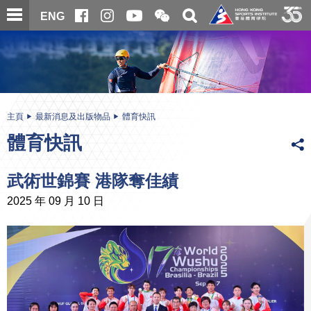
跳
開
開
ENG
至
合
關
微
主
主
搜
信
內
内
尋
二
容
容
維
碼
開
始
主頁
最新消息及出版物品
體育快訊
體育快訊
武術世錦賽 港隊奪佳績
2025 年 09 月 10 日