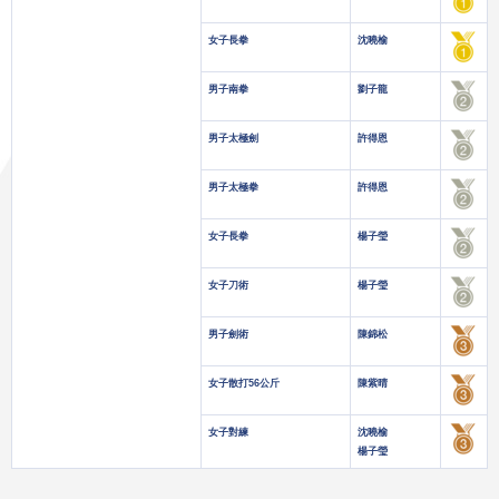
女子長拳
沈曉榆
男子南拳
劉子龍
男子太極劍
許得恩
男子太極拳
許得恩
女子長拳
楊子瑩
女子刀術
楊子瑩
男子劍術
陳錦松
女子散打56公斤
陳紫晴
女子對練
沈曉榆
楊子瑩