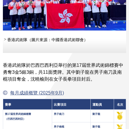
香港武術隊（圖片來源：中國香港武術聯會）
香港武術隊於巴西巴西利亞舉行的第17屆世界武術錦標賽中
勇奪3金5銀3銅，共11面獎牌。其中劉子龍在男子南刀及南
棍項目奪金，沈曉榆則在女子長拳項目封后。
每月成績概覽 (2025年9月)
賽事
比賽項目
運動員
名次
第17屆世界武術錦標賽
男子南刀
劉子龍
（巴西巴西利亞）
男子南棍
劉子龍