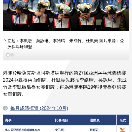
左起﹕李凱敏、吳詠琳、李皓晴、朱成竹、杜凱琹 圖片來源﹕亞
洲乒乓球聯盟
港隊於哈薩克斯坦阿斯塔納舉行的第27屆亞洲乒乓球錦標賽
2024中贏得兩面銅牌。杜凱琹先夥拍李皓晴、吳詠琳、朱成
竹及李凱敏贏得女團銅牌，再為港隊事隔19年後奪得亞錦賽
女單銅牌。
每月成績概覽 (2024年10月)
賽事
比賽項目
運動員
名次
第27屆亞洲乒乓球錦標賽2024
女子單打
杜凱琹