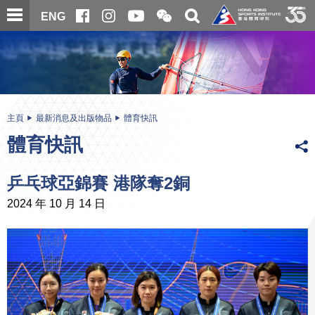
跳
開
開
ENG
至
合
關
微
主
主
搜
信
內
内
尋
二
容
容
維
碼
開
始
主頁
最新消息及出版物品
體育快訊
體育快訊
乒乓球亞錦賽 港隊奪2銅
2024 年 10 月 14 日