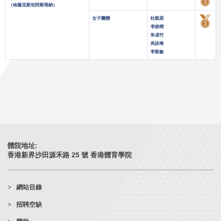
（哈薩克斯坦阿斯塔納）
女子團體
杜凱琹
李皓晴
朱成竹
吳詠琳
李凱敏
體院地址:
香港新界沙田源禾路 25 號 香港體育學院
網站目錄
招聘空缺