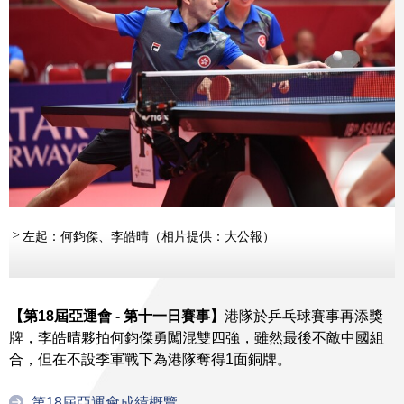
左起：何鈞傑、李皓晴（相片提供：大公報）
【第18屆亞運會 - 第十一日賽事】
港隊於乒乓球賽事再添獎
牌，李皓晴夥拍何鈞傑勇闖混雙四強，雖然最後不敵中國組
合，但在不設季軍戰下為港隊奪得1面銅牌。
第18屆亞運會成績概覽