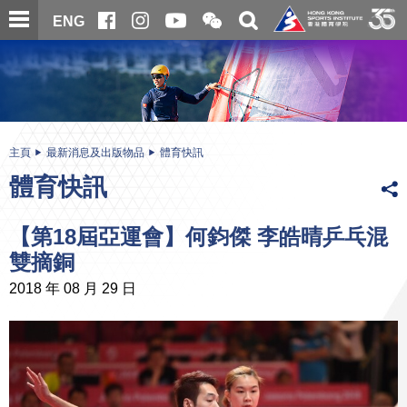
跳
開
開
ENG
至
合
關
微
主
主
搜
信
內
内
尋
二
容
容
維
碼
開
始
主頁
最新消息及出版物品
體育快訊
體育快訊
【第18屆亞運會】何鈞傑 李皓晴乒乓混
雙摘銅
2018 年 08 月 29 日