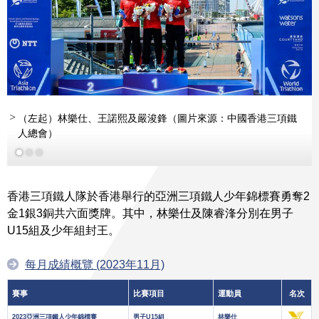
（左起）林樂仕、王諾熙及嚴浚鋒（圖片來源：中國香港三項鐵
人總會）
香港三項鐵人隊於香港舉行的亞洲三項鐵人少年錦標賽勇奪2
金1銀3銅共六面獎牌。其中，林樂仕及陳睿浲分別在男子
U15組及少年組封王。
每月成績概覽 (2023年11月)
賽事
比賽項目
運動員
名次
2023亞洲三項鐵人少年錦標賽
男子U15組
林樂仕