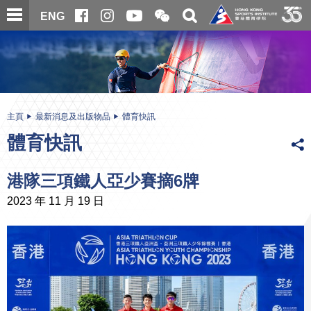
跳
開
開
ENG
至
合
關
微
主
主
搜
信
內
内
尋
二
容
容
維
碼
開
始
主頁
最新消息及出版物品
體育快訊
體育快訊
港隊三項鐵人亞少賽摘6牌
2023 年 11 月 19 日