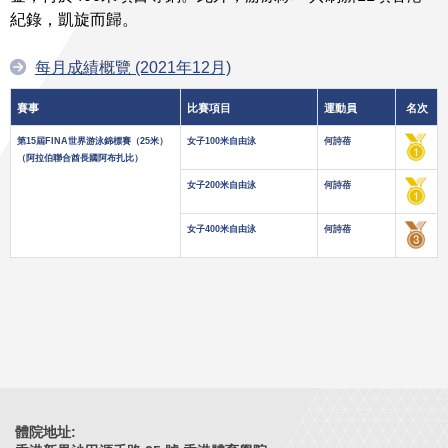
紀錄，凱旋而歸。
每月成績概覽 (2021年12月)
賽事
比賽項目
運動員
名次
第15屆FINA世界游泳錦標賽（25米）
女子100米自由泳
何詩蓓
（阿拉伯聯合酋長國阿布扎比）
女子200米自由泳
何詩蓓
女子400米自由泳
何詩蓓
體院地址: