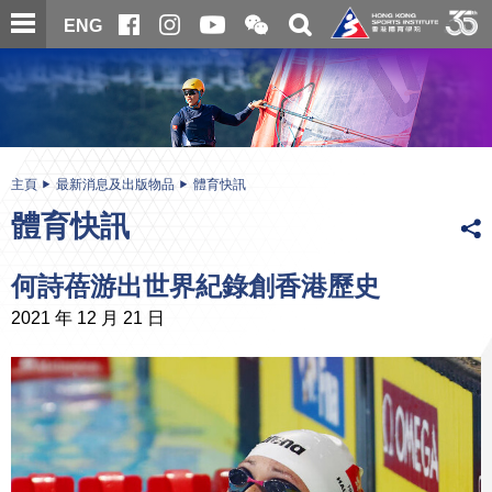
跳
開
開
ENG
至
合
關
微
主
主
搜
信
內
内
尋
二
容
容
維
碼
開
始
主頁
最新消息及出版物品
體育快訊
體育快訊
何詩蓓游出世界紀錄創香港歷史
2021 年 12 月 21 日