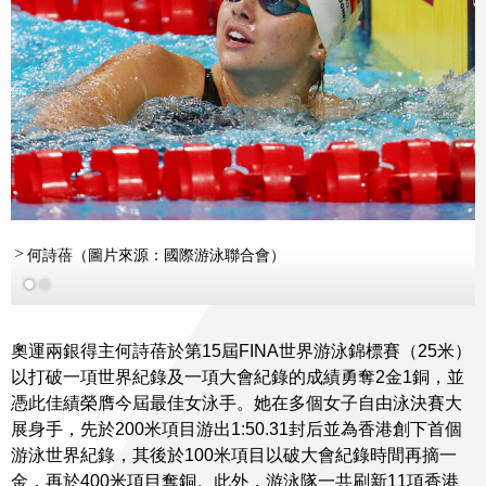
何詩蓓（圖片來源：國際游泳聯合會）
奧運兩銀得主何詩蓓於第15屆FINA世界游泳錦標賽（25米）
以打破一項世界紀錄及一項大會紀錄的成績勇奪2金1銅，並
憑此佳績榮膺今屆最佳女泳手。她在多個女子自由泳決賽大
展身手，先於200米項目游出1:50.31封后並為香港創下首個
游泳世界紀錄，其後於100米項目以破大會紀錄時間再摘一
金，再於400米項目奪銅。此外，游泳隊一共刷新11項香港