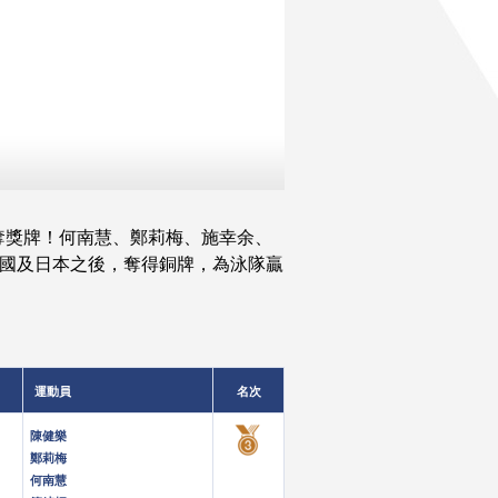
奪獎牌！何南慧、鄭莉梅、施幸余、
居中國及日本之後，奪得銅牌，為泳隊贏
運動員
名次
陳健樂
鄭莉梅
何南慧