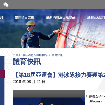
開
合
微
信
訓
體育項目支援
最新消息及出版物品
課程及研討
二
維
碼
主頁
最新消息及出版物品
體育快訊
體育快訊
【第18屆亞運會】港泳隊接力賽獲第
2018 年 08 月 21 日
香港女子4
UPower）