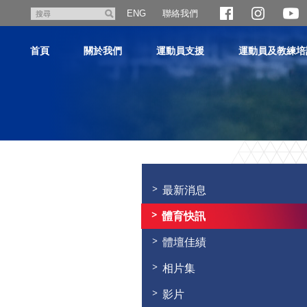
跳
聯絡我們
搜
ENG
至
尋
主
首頁
關於我們
運動員支援
運動員及教練培
內
容
主
内
容
最新消息
開
始
體育快訊
體壇佳績
相片集
影片